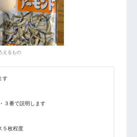
ろえるもの
ます
・３番で説明します
ス５枚程度